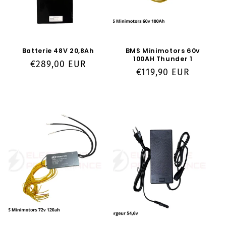
Batterie 48V 20,8Ah
BMS Minimotors 60v
100AH Thunder 1
Prix
€289,00 EUR
Prix
€119,90 EUR
habituel
habituel