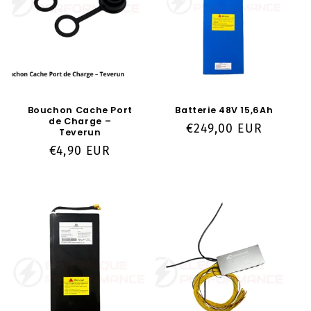
o
n
:
Bouchon Cache Port
Batterie 48V 15,6Ah
de Charge –
Prix
€249,00 EUR
Teverun
habituel
Prix
€4,90 EUR
habituel