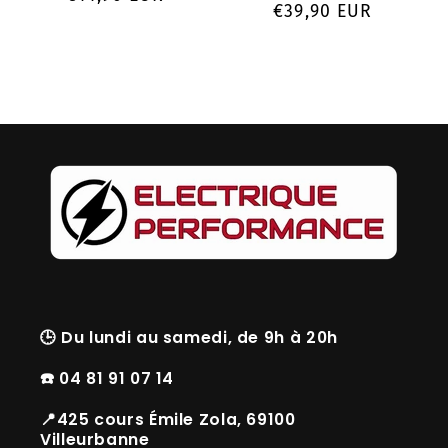
Prix
€39,90 EUR
habituel
habituel
🕒
Du lundi au samedi, de 9h à 20h
☎️ 04 81 91 07 14
📍425 cours Émile Zola, 69100
Villeurbanne