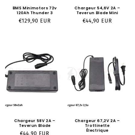
BMS Minimotors 72v
Chargeur 54,6V 2A –
120Ah Thunder 3
Teverun Blade Mini
Prix
€129,90 EUR
Prix
€44,90 EUR
habituel
habituel
Chargeur 58V 2A –
Chargeur 67,2V 2A –
Teverun Blade
Trottinette
Électrique
Prix
€44,90 EUR