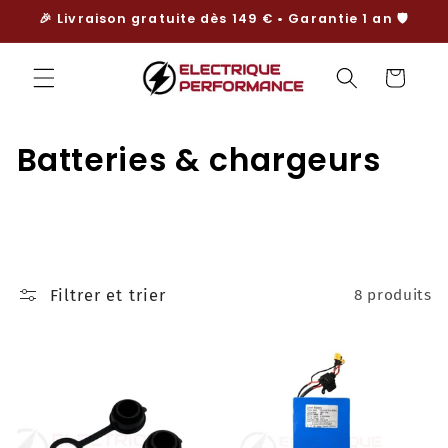
et
🎉 Livraison gratuite dès 149 € • Garantie 1 an 🛡️
passer
au
contenu
Panier
C
Batteries & chargeurs
o
l
l
Filtrer et trier
8 produits
e
c
t
i