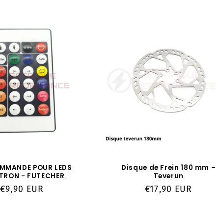
MMANDE POUR LEDS
Disque de Frein 180 mm –
TRON - FUTECHER
Teverun
Prix
€9,90 EUR
Prix
€17,90 EUR
habituel
habituel