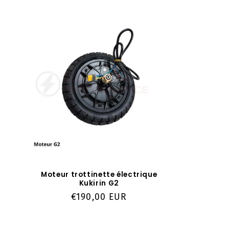
Moteur trottinette électrique
Kukirin G2
Prix
€190,00 EUR
habituel