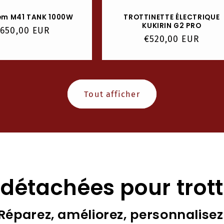
em M41 TANK 1000W
TROTTINETTE ÉLECTRIQUE
KUKIRIN G2 PRO
rix
650,00 EUR
Prix
€520,00 EUR
abituel
habituel
Tout afficher
 détachées pour trott
Réparez, améliorez, personnalisez