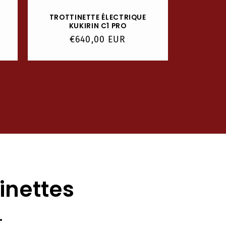
TROTTINETTE ÉLECTRIQUE
KUKIRIN C1 PRO
Prix
€640,00 EUR
habituel
inettes
.