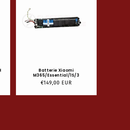
H
Batterie Xiaomi
M365/Essential/1S/3
Prix
€149,00 EUR
habituel