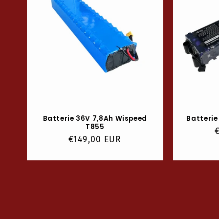
Batterie 36V 7,8Ah Wispeed
Batterie
T855
P
Prix
€149,00 EUR
habituel