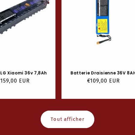
 LG Xiaomi 36v 7,8Ah
Batterie Draisienne 36V 8A
rix
€159,00 EUR
Prix
€109,00 EUR
habituel
habituel
Tout afficher