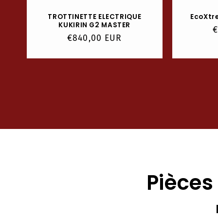
TROTTINETTE ELECTRIQUE
EcoXtr
KUKIRIN G2 MASTER
P
€
Prix
€840,00 EUR
h
habituel
Pièces