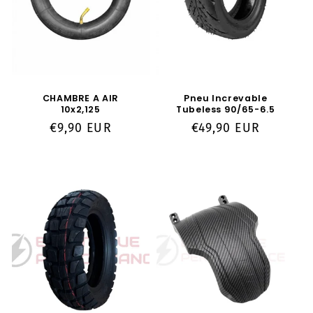
CHAMBRE A AIR
Pneu Increvable
10x2,125
Tubeless 90/65-6.5
Prix
€9,90 EUR
Prix
€49,90 EUR
habituel
habituel