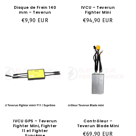
Disque de Frein 140
IVCU – Teverun
mm – Teverun
Fighter Mini
Prix
€9,90 EUR
Prix
€94,90 EUR
habituel
habituel
IVCU GPS – Teverun
Contrôleur –
Fighter Mini, Fighter
Teverun Blade Mini
11 et Fighter
Prix
€69,90 EUR
Suprême