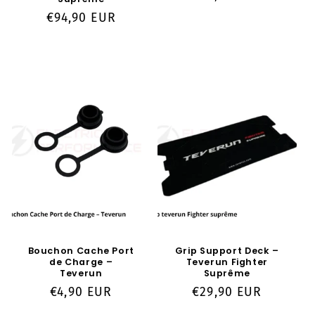
habituel
Prix
€94,90 EUR
habituel
Bouchon Cache Port
Grip Support Deck –
de Charge –
Teverun Fighter
Teverun
Suprême
Prix
€4,90 EUR
Prix
€29,90 EUR
habituel
habituel