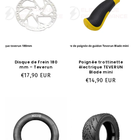
o
n
:
Disque de Frein 180
Poignée trottinette
mm – Teverun
électrique TEVERUN
Blade mini
Prix
€17,90 EUR
Prix
€14,90 EUR
habituel
habituel