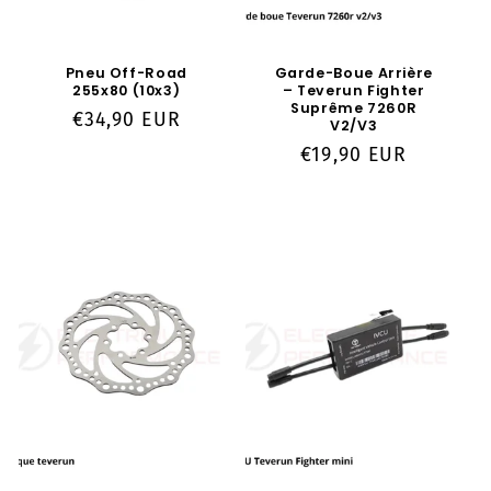
Pneu Off-Road
Garde-Boue Arrière
255x80 (10x3)
– Teverun Fighter
Suprême 7260R
Prix
€34,90 EUR
V2/V3
habituel
Prix
€19,90 EUR
habituel