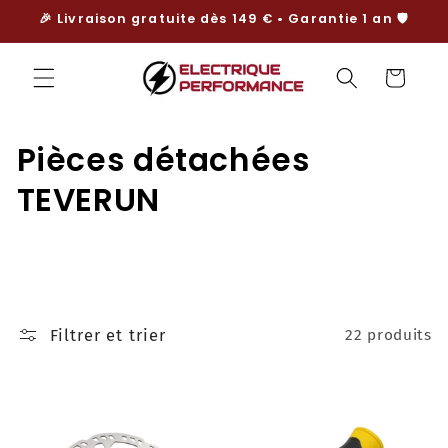
et
🎉 Livraison gratuite dès 149 € • Garantie 1 an 🛡️
passer
au
contenu
Panier
C
Pièces détachées
o
TEVERUN
l
l
e
Filtrer et trier
22 produits
c
t
i