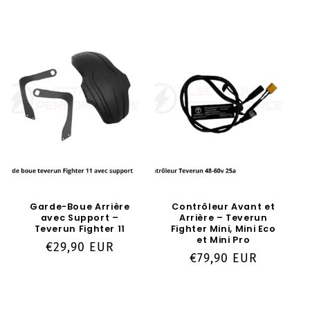
Garde-Boue Arrière
Contrôleur Avant et
avec Support –
Arrière – Teverun
Teverun Fighter 11
Fighter Mini, Mini Eco
et Mini Pro
Prix
€29,90 EUR
Prix
€79,90 EUR
habituel
habituel