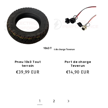
Pneu 10x3 Tout
Port de charge
terrain
Teverun
Prix
€39,99 EUR
Prix
€14,90 EUR
habituel
habituel
1
2