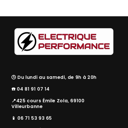
🕒
Du lundi au samedi, de 9h à 20h
☎️ 04 81 91 07 14
📍425 cours Émile Zola, 69100
Villeurbanne
📱 06 71 53 93 65