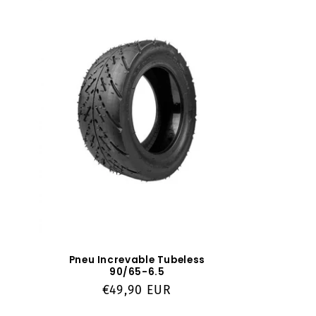
e
c
t
i
o
n
:
Pneu Increvable Tubeless
90/65-6.5
Prix
€49,90 EUR
habituel