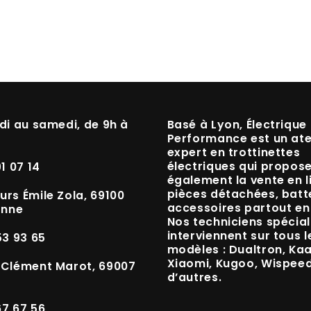
di au samedi, de 9h à
Basé à
Lyon
, Électrique
Performance est un
ate
expert en trottinettes
électriques
qui propos
91 07 14
également la vente en l
pièces détachées, batte
urs Émile Zola, 69100
accessoires
partout en
anne
Nos techniciens spécial
interviennent sur tous l
53 93 65
modèles :
Dualtron, Ka
Xiaomi, Kugoo, Wispee
 Clément Marot, 69007
d’autres.
67 67 56