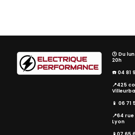
🕒
Du lun
20h
☎️ 04 81 
📍425 co
Villeurb
📱 06 71 
📍64 rue
Lyon
📱07 65 