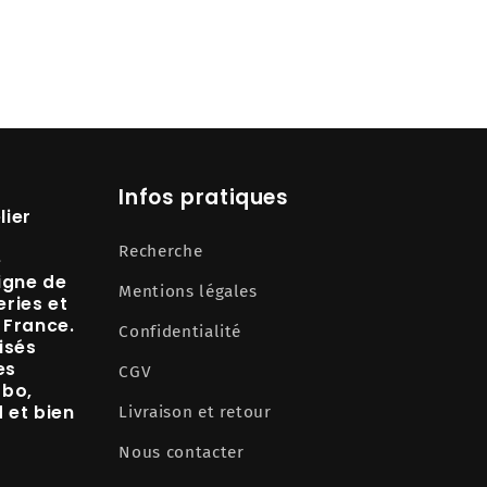
Infos pratiques
lier
Recherche
e
igne de
Mentions légales
ries et
 France.
Confidentialité
isés
es
CGV
abo,
d
et bien
Livraison et retour
Nous contacter