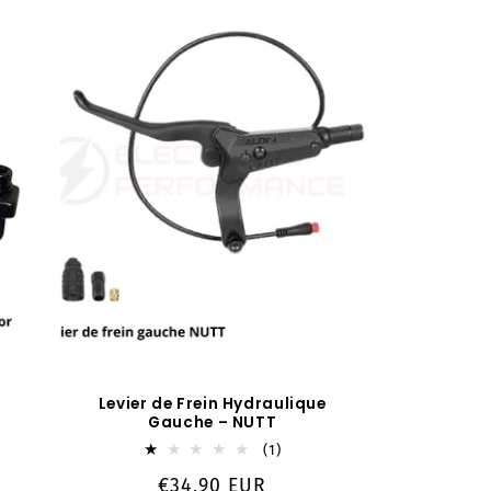
Levier de Frein Hydraulique
Gauche – NUTT
1
(1)
total
Prix
€34,90 EUR
des