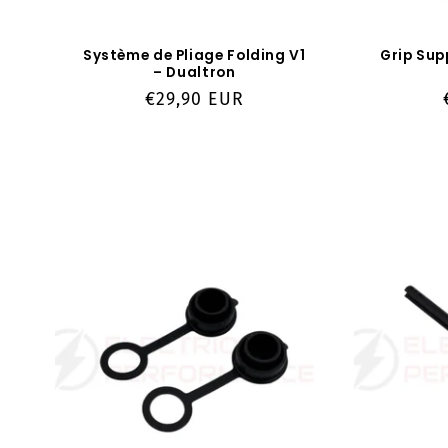
Système de Pliage Folding V1
Grip Sup
– Dualtron
Prix
€29,90 EUR
habituel