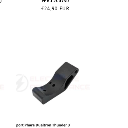
)
Pneu 200x60
Prix
€24,90 EUR
habituel