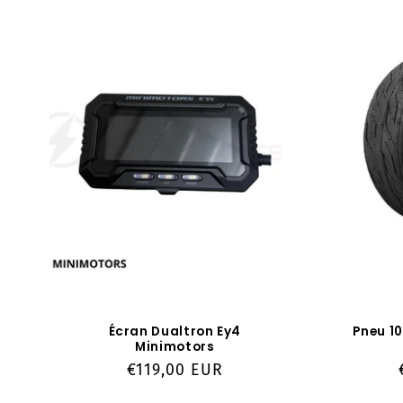
e
c
t
i
o
n
:
Écran Dualtron Ey4
Pneu 1
Minimotors
Prix
€119,00 EUR
habituel