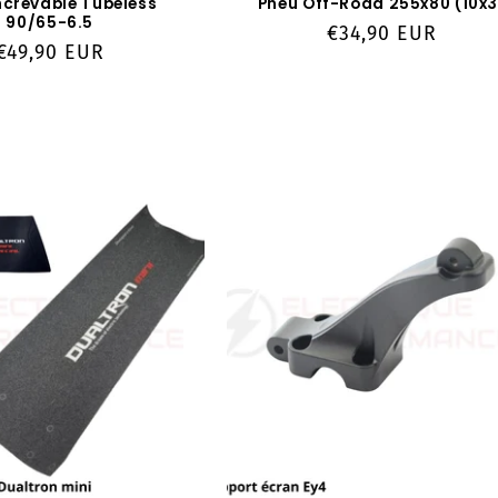
ncrevable Tubeless
Pneu Off-Road 255x80 (10x3
90/65-6.5
Prix
€34,90 EUR
Prix
€49,90 EUR
habituel
habituel