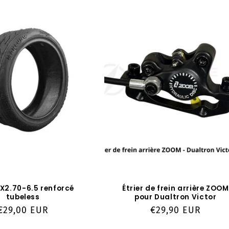
0X2.70-6.5 renforcé
Étrier de frein arrière ZOOM
tubeless
pour Dualtron Victor
Prix
€29,00 EUR
Prix
€29,90 EUR
habituel
habituel