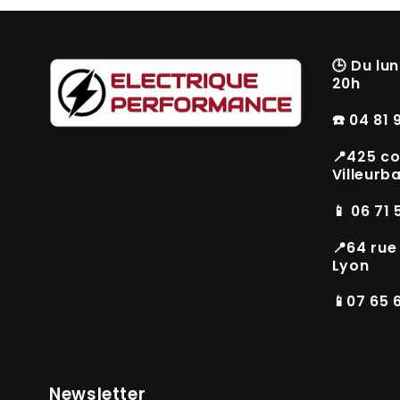
🕒
Du lun
20h
☎️ 04 81 
📍425 co
Villeurb
📱 06 71 
📍64 rue
Lyon
📱07 65 
Newsletter