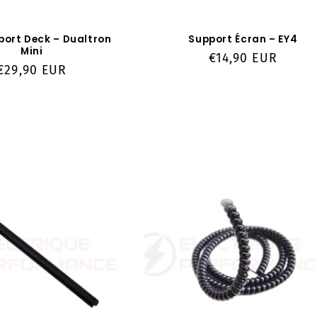
port Deck – Dualtron
Support Écran – EY4
Mini
Prix
€14,90 EUR
Prix
€29,90 EUR
habituel
habituel