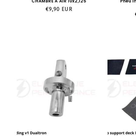
CHAMBRE A AIR 10x2,125
Pneu I
Prix
€9,90 EUR
habituel