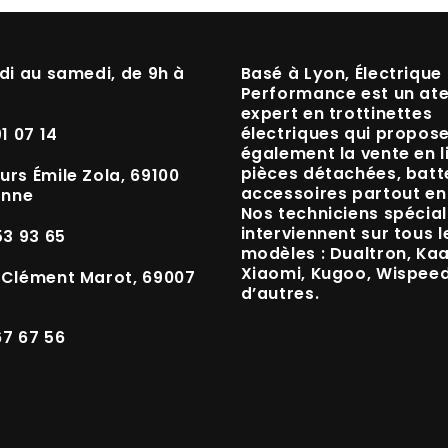
di au samedi, de 9h à
Basé à
Lyon
, Électrique
Performance est un
ate
expert en trottinettes
électriques
qui propos
91 07 14
également la vente en l
pièces détachées, batte
urs Émile Zola, 69100
accessoires
partout en
anne
Nos techniciens spécial
interviennent sur tous l
53 93 65
modèles :
Dualtron, Ka
Xiaomi, Kugoo, Wispee
 Clément Marot, 69007
d’autres.
67 67 56