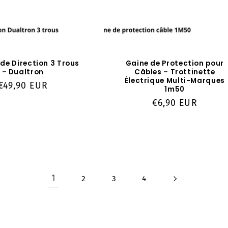
de Direction 3 Trous
Gaine de Protection pour
– Dualtron
Câbles – Trottinette
Électrique Multi-Marques
Prix
€49,90 EUR
1m50
habituel
Prix
€6,90 EUR
habituel
1
2
3
4