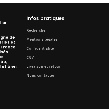
Infos pratiques
lier
Recherche
e
igne de
Mentions légales
ries et
 France.
Confidentialité
isés
es
CGV
abo,
d
et bien
Livraison et retour
Nous contacter