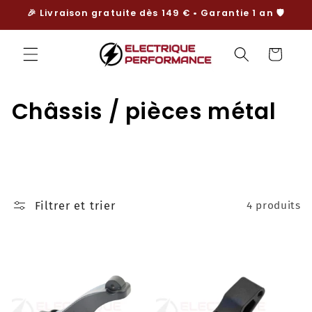
et
🎉 Livraison gratuite dès 149 € • Garantie 1 an 🛡️
passer
au
contenu
Panier
C
Châssis / pièces métal
o
l
l
Filtrer et trier
4 produits
e
c
t
i