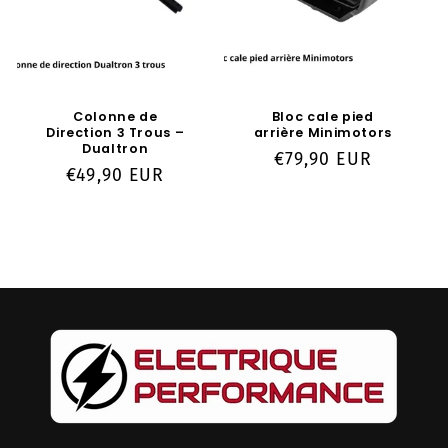
Colonne de
Bloc cale pied
Direction 3 Trous –
arrière Minimotors
Dualtron
Prix
€79,90 EUR
Prix
€49,90 EUR
habituel
habituel