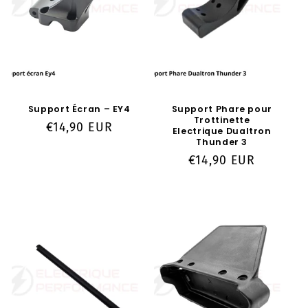
o
n
:
Support Écran – EY4
Support Phare pour
Trottinette
Prix
€14,90 EUR
Electrique Dualtron
Thunder 3
habituel
Prix
€14,90 EUR
habituel