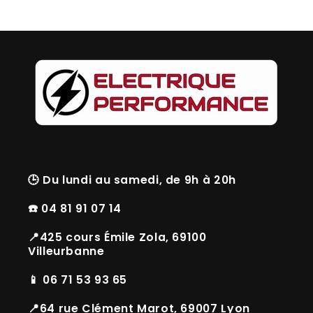
🕒
Du lundi au samedi, de 9h à 20h
☎️ 04 81 91 07 14
📍425 cours Émile Zola, 69100
Villeurbanne
📱 06 71 53 93 65
📍64 rue Clément Marot, 69007 Lyon