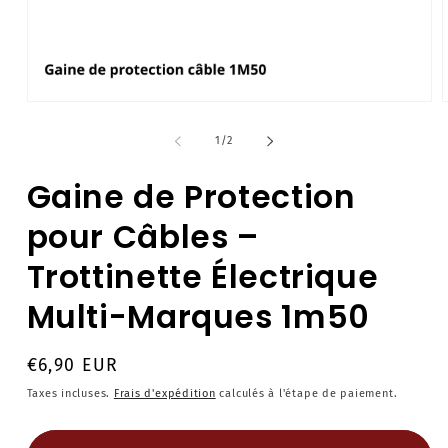
Ouvrir
O
le
l
média
de
1
/
2
1
dans
Gaine de Protection
une
fenêtre
f
modale
pour Câbles –
Trottinette Électrique
Multi-Marques 1m50
Prix
€6,90 EUR
habituel
Taxes incluses.
Frais d'expédition
calculés à l'étape de paiement.