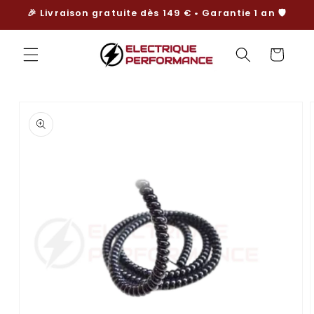
et
🎉 Livraison gratuite dès 149 € • Garantie 1 an 🛡️
passer
au
contenu
Panier
Passer aux
informations
produits