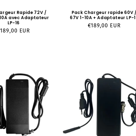
argeur Rapide 72V /
Pack Chargeur rapide 60V 
à 10A avec Adaptateur
67V 1-10A + Adaptateur LP-
LP-16
Prix
€189,00 EUR
rix
€189,00 EUR
habituel
abituel