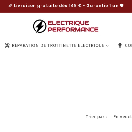
🎉 Livraison gratuite dès 149 € • Garantie 1 an 🛡️
RÉPARATION DE TROTTINETTE ÉLECTRIQUE
CO
Trier par :