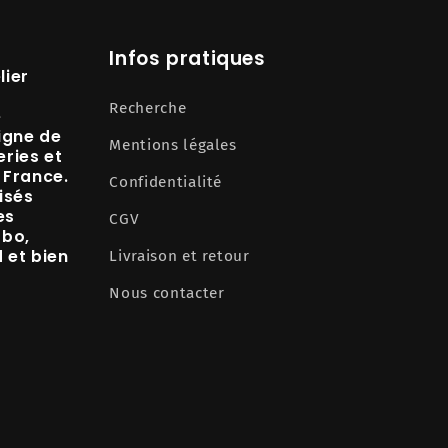
Infos pratiques
lier
Recherche
e
igne de
Mentions légales
ries et
 France.
Confidentialité
isés
es
CGV
abo,
d
et bien
Livraison et retour
Nous contacter