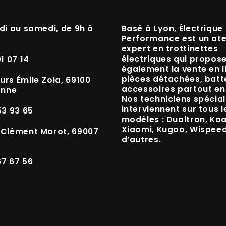
di au samedi, de 9h à
Basé à
Lyon
, Électrique
Performance est un
ate
expert en trottinettes
électriques
qui propos
91 07 14
également la vente en l
pièces détachées, batte
urs Émile Zola, 69100
accessoires
partout en
anne
Nos techniciens spécial
interviennent sur tous l
53 93 65
modèles :
Dualtron, Ka
Xiaomi, Kugoo, Wispee
 Clément Marot, 69007
d’autres.
67 67 56