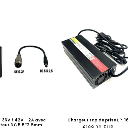
 36V / 42V – 2A avec
Chargeur rapide prise LP-1
teur DC 5.5*2.5mm
Prix
€189,00 EUR