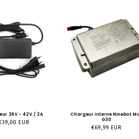
ur 36V - 42V / 2A
Chargeur interne Ninebot M
G30
Prix
€39,00 EUR
Prix
€69,99 EUR
habituel
habituel