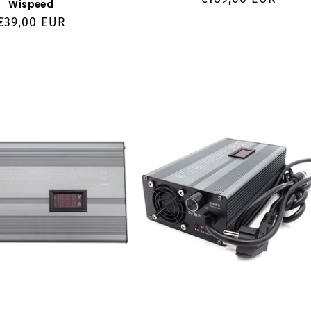
Wispeed
habituel
Prix
€39,00 EUR
habituel