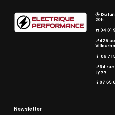
🕒
Du lun
20h
☎️ 04 81 
📍425 co
Villeurb
📱 06 71 
📍64 rue
Lyon
📱07 65 
Newsletter