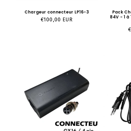
Chargeur connecteur LP16-3
Pack Ch
84V - 1 
Prix
€100,00 EUR
habituel
P
h