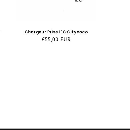
-
Chargeur Prise IEC Citycoco
Prix
€55,00 EUR
habituel