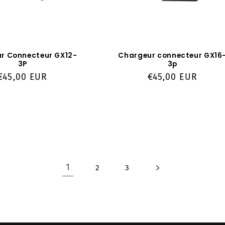
r Connecteur GX12-
Chargeur connecteur GX16
3P
3p
Prix
€45,00 EUR
Prix
€45,00 EUR
habituel
habituel
1
2
3