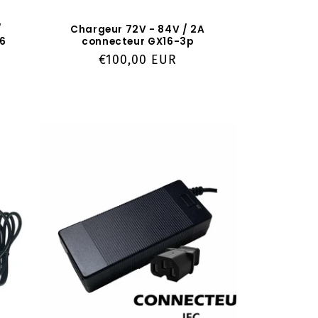
/
Chargeur 72V - 84V / 2A
16
connecteur GX16-3p
Prix
€100,00 EUR
habituel