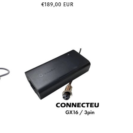
Prix
€189,00 EUR
habituel