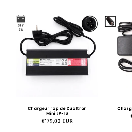
e
c
t
i
o
n
:
Chargeur rapide Dualtron
Charge
Mini LP-16
Prix
€179,00 EUR
habituel