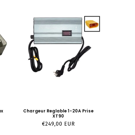
ax
Chargeur Reglable 1-20A Prise
XT90
Prix
€249,00 EUR
habituel