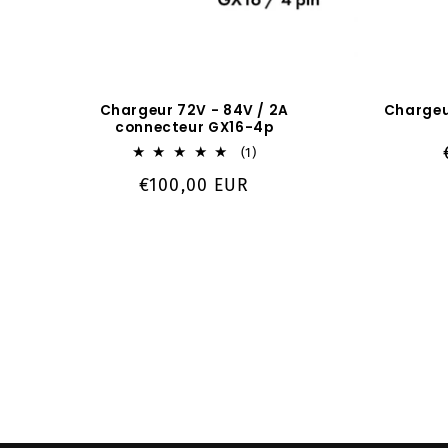
Chargeur 72V - 84V / 2A
Chargeu
connecteur GX16-4p
1
(1)
total
Prix
€100,00 EUR
des
critiques
habituel