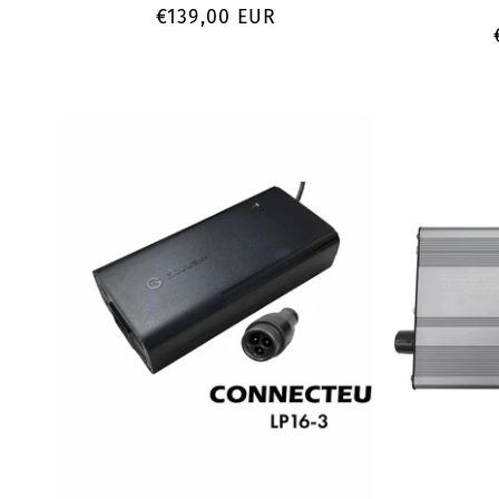
Prix
€139,00 EUR
habituel