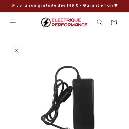
et
🎉 Livraison gratuite dès 149 € • Garantie 1 an 🛡️
passer
au
contenu
Panier
Passer aux
informations
produits