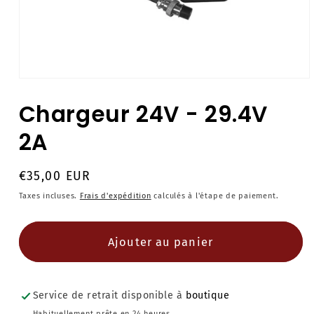
Ouvrir
le
média
Chargeur 24V - 29.4V
1
dans
2A
une
fenêtre
modale
Prix
€35,00 EUR
habituel
Taxes incluses.
Frais d'expédition
calculés à l'étape de paiement.
Ajouter au panier
Service de retrait disponible à
boutique
Habituellement prête en 24 heures