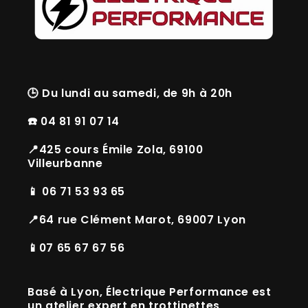
🕒
Du lundi au samedi, de 9h à 20h
☎️ 04 81 91 07 14
📍425 cours Émile Zola, 69100
Villeurbanne
📱 06 71 53 93 65
📍64 rue Clément Marot, 69007 Lyon
📱07 65 67 67 56
Basé à
Lyon
, Électrique Performance est
un
atelier expert en trottinettes