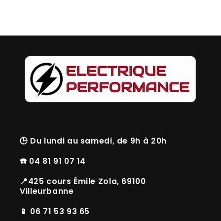
🕒
Du lundi au samedi, de 9h à 20h
☎️ 04 81 91 07 14
📍425 cours Émile Zola, 69100
Villeurbanne
📱 06 71 53 93 65