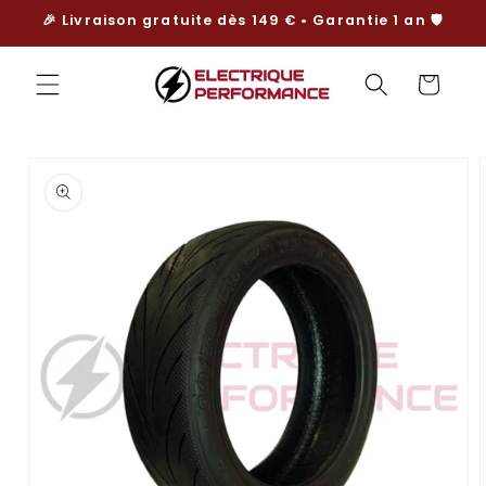
et
🎉 Livraison gratuite dès 149 € • Garantie 1 an 🛡️
passer
au
contenu
Panier
Passer aux
informations
produits