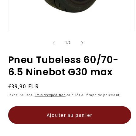
Ouvrir
O
le
l
média
de
1
/
3
1
dans
Pneu Tubeless 60/70-
une
fenêtre
f
modale
6.5 Ninebot G30 max
Prix
€39,90 EUR
habituel
Taxes incluses.
Frais d'expédition
calculés à l'étape de paiement.
Ajouter au panier