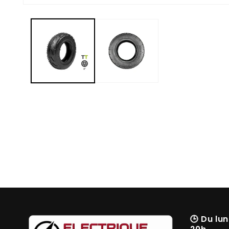
🕒
Du lun