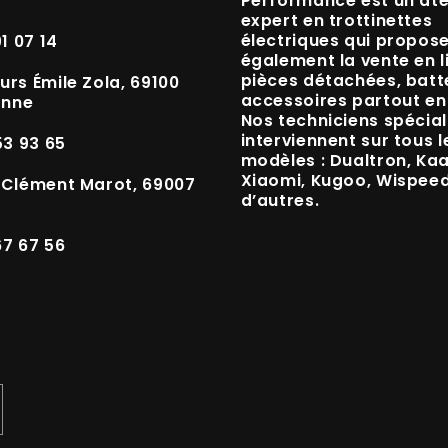
Performance est un
ate
expert en trottinettes
électriques
qui propos
91 07 14
également la vente en l
pièces détachées, batte
urs Émile Zola, 69100
accessoires
partout en
anne
Nos techniciens spécial
interviennent sur tous l
53 93 65
modèles :
Dualtron, Ka
Xiaomi, Kugoo, Wispee
 Clément Marot, 69007
d’autres.
67 67 56