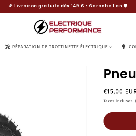
🎉 Livraison gratuite dès 149 € • Garantie 1 an 🛡️
RÉPARATION DE TROTTINETTE ÉLECTRIQUE
CO
Pneu
Prix
€15,00 EU
habituel
Taxes incluses.