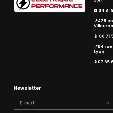
20h
☎️ 04 81 
📍425 co
Villeurb
📱 06 71 
📍64 rue
Lyon
📱07 65 
Newsletter
E-mail