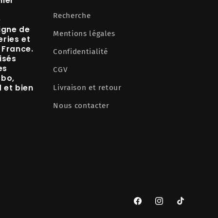
lier
Recherche
e
igne de
Mentions légales
ries et
 France.
Confidentialité
isés
es
CGV
abo,
d
et bien
Livraison et retour
Nous contacter
Facebook
Instagram
TikTok