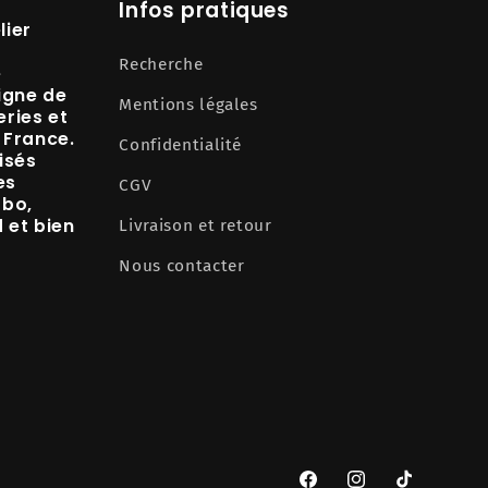
Infos pratiques
lier
Recherche
e
igne de
Mentions légales
ries et
 France.
Confidentialité
isés
es
CGV
abo,
d
et bien
Livraison et retour
Nous contacter