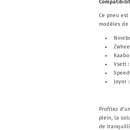
Compatibilit
Ce pneu est
modèles de t
Ninebo
Zwheel
Kaabo 
Vsett :
Speedw
Joyor :
Profitez d’u
plein, la so
de tranquilli