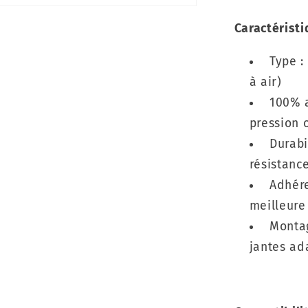
Caractéristi
Type :
à air)
100% an
pression 
Durabi
résistanc
Adhére
meilleure
Montag
jantes ad