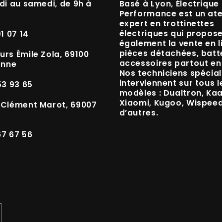
di au samedi, de 9h à
Basé à
Lyon
, Électrique
Performance est un
ate
expert en trottinettes
électriques
qui propos
91 07 14
également la vente en l
pièces détachées, batte
urs Émile Zola, 69100
accessoires
partout en
anne
Nos techniciens spécial
interviennent sur tous l
53 93 65
modèles :
Dualtron, Ka
Xiaomi, Kugoo, Wispee
 Clément Marot, 69007
d’autres.
67 67 56