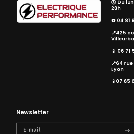
🕒
Du lun
20h
☎️ 04 81 
📍425 co
Villeurb
📱 06 71 
📍64 rue
Lyon
📱07 65 
Newsletter
E-mail