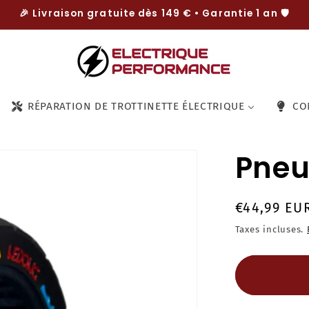
🎉 Livraison gratuite dès 149 € • Garantie 1 an 🛡️
RÉPARATION DE TROTTINETTE ÉLECTRIQUE
CO
Pneu
Prix
€44,99 EU
habituel
Taxes incluses.