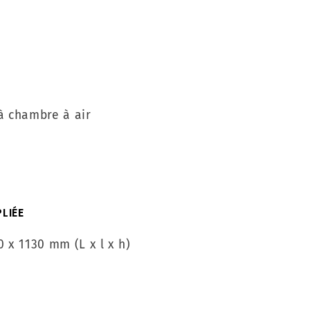
à chambre à air
PLIÉE
0 x 1130 mm (L x l x h)