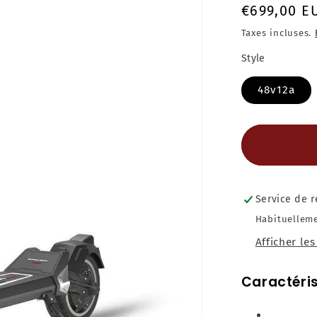
Prix
€699,00 E
habituel
Taxes incluses.
Style
48v12a
Service de r
Habituelleme
Afficher le
Caractéris