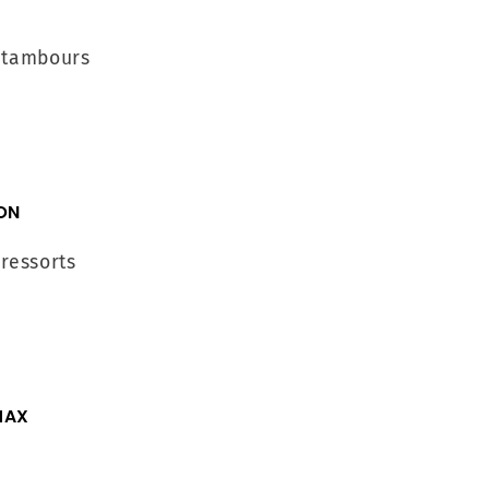
 tambours
ON
 ressorts
MAX