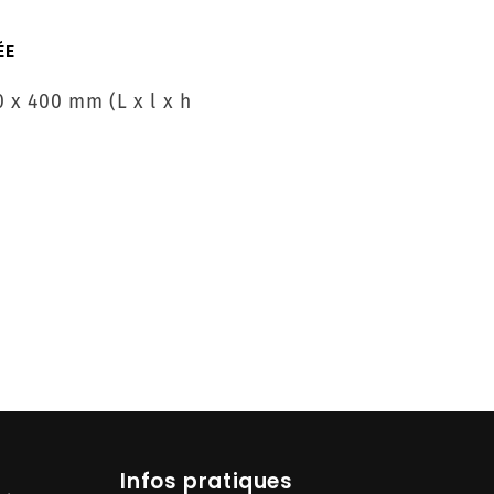
ÉE
0 x 400 mm (L x l x h
Infos pratiques