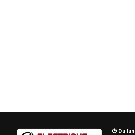
🕒
Du lun